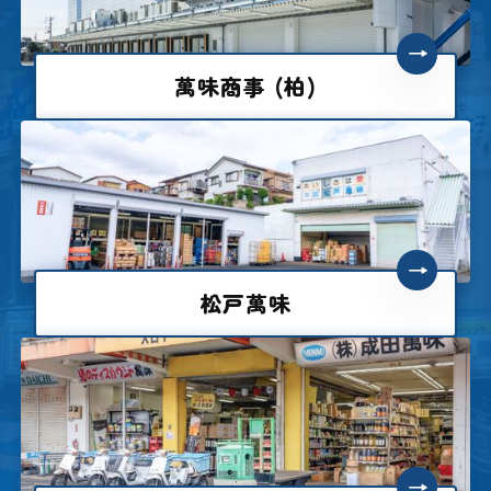
→
萬味商事 (柏)
→
松戸萬味
→