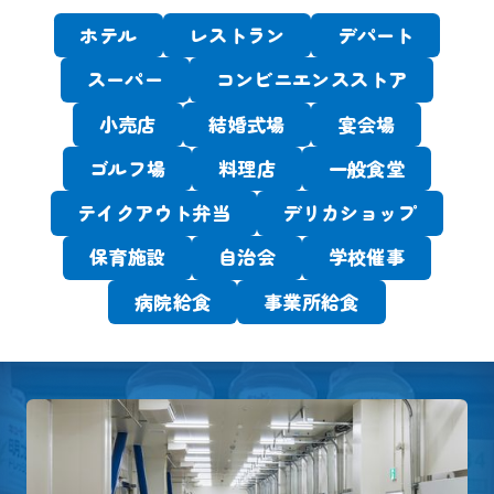
ホテル
レストラン
デパート
スーパー
コンビニエンスストア
小売店
結婚式場
宴会場
ゴルフ場
料理店
一般食堂
テイクアウト弁当
デリカショップ
保育施設
自治会
学校催事
病院給食
事業所給食