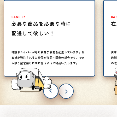
CASE 01
CA
必要な商品を必要な時に
在
配送して欲しい！
精鋭ドライバーが毎日新鮮な食材を配送しています。お
萬味
客様が発注されるお時間が夜間～深夜の場合でも、でき
過剰
る限り翌営業日に間に合うように納品いたします。
の改