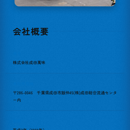
会社概要
商号
株式会社成田萬味
本社所在地
〒286-0046 千葉県成田市飯仲45(株)成田総合流通センタ
ー内
創業
平成3年（1991年）