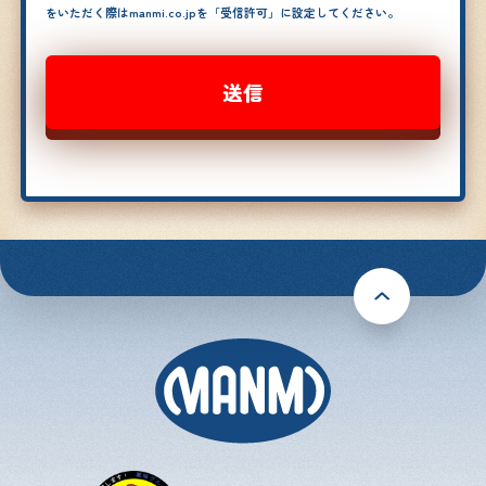
をいただく際はmanmi.co.jpを「受信許可」に設定してください。