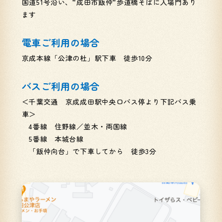
国道51号沿い、”成田市飯仲”歩道橋そばに入場門あり
ます
電車ご利用の場合
京成本線「公津の杜」駅下車 徒歩10分
バスご利用の場合
＜千葉交通 京成成田駅中央口バス停より下記バス乗
車＞
4番線 住野線／並木・両国線
5番線 本城台線
「飯仲向台」で下車してから 徒歩3分